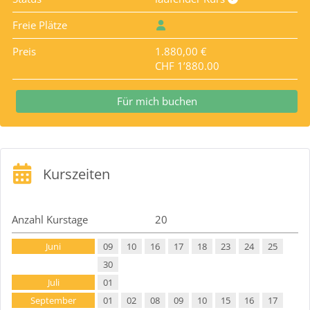
Freie Plätze
Preis
1.880,00 €
CHF 1’880.00
Für mich buchen
Kurszeiten
Anzahl Kurstage
20
Juni
09
10
16
17
18
23
24
25
30
Juli
01
September
01
02
08
09
10
15
16
17